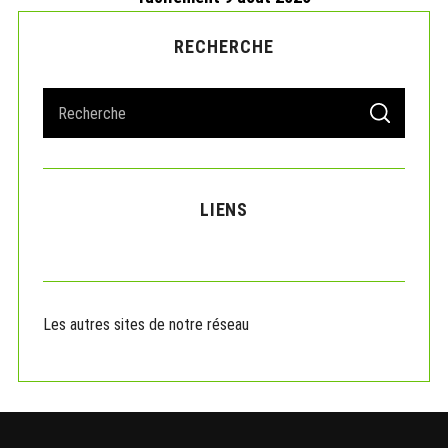
RECHERCHE
S
S
e
E
A
a
R
r
C
H
c
LIENS
h
f
o
r
:
Les autres sites de notre réseau