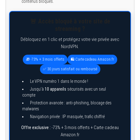
contenus bloqués.
e
a
r
c
🚨 Accès bloqué à votre site de
h
f
streaming ?
o
r
Débloquez en 1 clic et protégez votre vie privée avec
:
NordVPN.
🎁 -73% + 3 mois offerts
🛍️ Carte cadeau Amazon.fr
✅ 30 jours satisfait ou remboursé
Le VPN numéro 1 dans le monde !
Jusqu’à
10 appareils
sécurisés avec un seul
compte
Protection avancée : anti-phishing, blocage des
malwares
Navigation privée : IP masquée, trafic chiffré
Offre exclusive :
-73% + 3 mois offerts + Carte cadeau
Amazon.fr