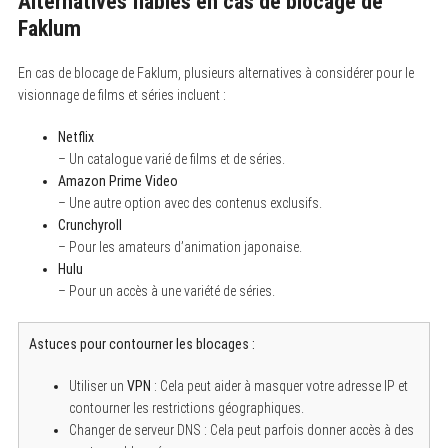
Alternatives fiables en cas de blocage de
Faklum
En cas de blocage de Faklum, plusieurs alternatives à considérer pour le
visionnage de films et séries incluent :
Netflix
– Un catalogue varié de films et de séries.
Amazon Prime Video
– Une autre option avec des contenus exclusifs.
Crunchyroll
– Pour les amateurs d’animation japonaise.
Hulu
– Pour un accès à une variété de séries.
Astuces pour contourner les blocages :
Utiliser un
VPN
: Cela peut aider à masquer votre adresse IP et
contourner les restrictions géographiques.
Changer de serveur DNS : Cela peut parfois donner accès à des
S