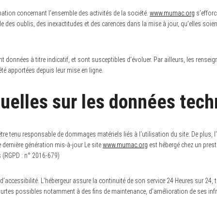
mation concernant l’ensemble des activités de la société.
www.mumac.org
s’efforc
e des oublis, des inexactitudes et des carences dans la mise à jour, qu’elles soient
t données à titre indicatif, et sont susceptibles d’évoluer. Par ailleurs, les rensei
té apportées depuis leur mise en ligne.
tuelles sur les données tech
 être tenu responsable de dommages matériels liés à l’utilisation du site. De plus, l
e dernière génération mis-à-jour Le site
www.mumac.org
est hébergé chez un prest
s (RGPD : n° 2016-679)
 d’accessibilité. L’hébergeur assure la continuité de son service 24 Heures sur 24, 
ourtes possibles notamment à des fins de maintenance, d’amélioration de ses infras