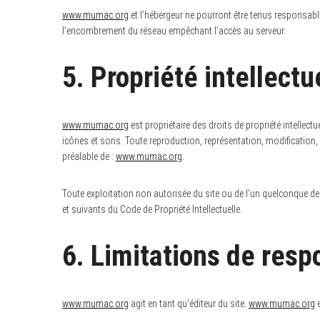
www.mumac.org
et l’hébergeur ne pourront être tenus responsab
l’encombrement du réseau empêchant l’accès au serveur.
5. Propriété intellectu
www.mumac.org
est propriétaire des droits de propriété intellect
icônes et sons. Toute reproduction, représentation, modification, p
préalable de :
www.mumac.org
.
Toute exploitation non autorisée du site ou de l’un quelconque d
et suivants du Code de Propriété Intellectuelle.
6. Limitations de resp
www.mumac.org
agit en tant qu’éditeur du site.
www.mumac.org
e