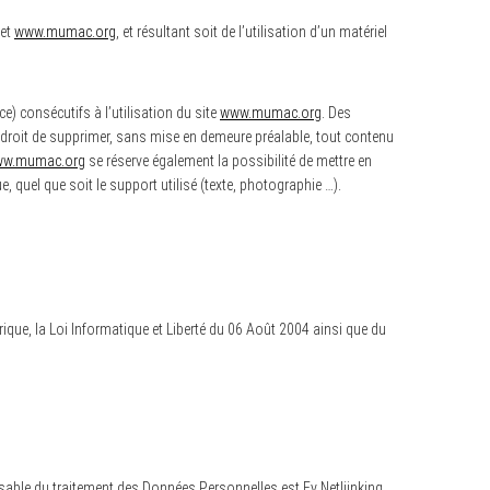
net
www.mumac.org
, et résultant soit de l’utilisation d’un matériel
 consécutifs à l’utilisation du site
www.mumac.org
. Des
 droit de supprimer, sans mise en demeure préalable, tout contenu
w.mumac.org
se réserve également la possibilité de mettre en
, quel que soit le support utilisé (texte, photographie …).
que, la Loi Informatique et Liberté du 06 Août 2004 ainsi que du
onsable du traitement des Données Personnelles est Fy Netliinking