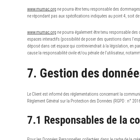
www.mumac.org
ne pourra être tenu responsable des dommages dire
ne répondant pas aux spécifications indiquées au point 4, soit de 
www.mumac.org
ne pourra également être tenu responsable des d
espaces interactifs (possibilité de poser des questions dans l’esp
déposé dans cet espace qui contreviendrait à la législation, en pa
cause la responsabilité civile et/ou pénale de l’utilisateur, notam
7. Gestion des donnée
Le Client est informé des réglementations concernant la communic
Règlement Général sur la Protection des Données (RGPD : n° 201
7.1 Responsables de la co
Pour les Données Personnelles collectées dans le cadre de la créat