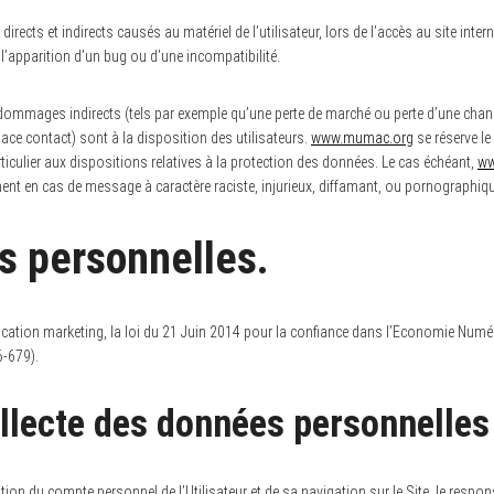
cts et indirects causés au matériel de l’utilisateur, lors de l’accès au site inter
l’apparition d’un bug ou d’une incompatibilité.
ommages indirects (tels par exemple qu’une perte de marché ou perte d’une chance)
ace contact) sont à la disposition des utilisateurs.
www.mumac.org
se réserve le
rticulier aux dispositions relatives à la protection des données. Le cas échéant,
ww
ment en cas de message à caractère raciste, injurieux, diffamant, ou pornographique
s personnelles.
ation marketing, la loi du 21 Juin 2014 pour la confiance dans l’Economie Numéri
6-679).
llecte des données personnelles
ion du compte personnel de l’Utilisateur et de sa navigation sur le Site, le resp