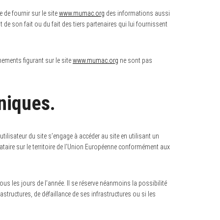
e de fournir sur le site
www.mumac.org
des informations aussi
 de son fait ou du fait des tiers partenaires qui lui fournissent
gnements figurant sur le site
www.mumac.org
ne sont pas
niques.
’utilisateur du site s’engage à accéder au site en utilisant un
ataire sur le territoire de l’Union Européenne conformément aux
tous les jours de l’année. Il se réserve néanmoins la possibilité
tructures, de défaillance de ses infrastructures ou si les