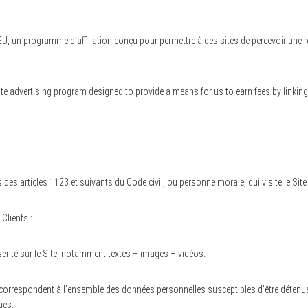
n programme d’affiliation conçu pour permettre à des sites de percevoir une rém
te advertising program designed to provide a means for us to earn fees by linking
s articles 1123 et suivants du Code civil, ou personne morale, qui visite le Site
Clients :
ente sur le Site, notamment textes – images – vidéos.
correspondent à l’ensemble des données personnelles susceptibles d’être détenu
ues.