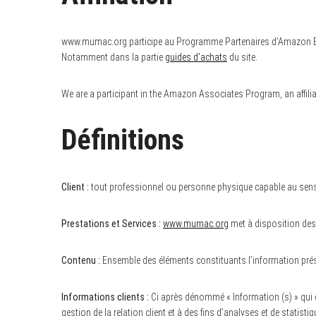
www.mumac.org participe au Programme Partenaires d’Amazon EU, u
Notamment dans la partie
guides d’achats
du site.
We are a participant in the Amazon Associates Program, an affilia
Définitions
Client :
tout professionnel ou personne physique capable au sens de
Prestations et Services :
www.mumac.org
met à disposition des 
Contenu :
Ensemble des éléments constituants l’information prés
Informations clients :
Ci après dénommé « Information (s) » qui 
gestion de la relation client et à des fins d’analyses et de statistiq