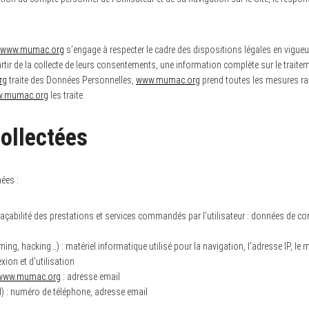
www.mumac.org
s’engage à respecter le cadre des dispositions légales en vigueur. 
artir de la collecte de leurs consentements, une information complète sur le traite
rg
traite des Données Personnelles,
www.mumac.org
prend toutes les mesures rai
.mumac.org
les traite.
collectées
nées :
 traçabilité des prestations et services commandés par l’utilisateur : données de con
ming, hacking…) : matériel informatique utilisé pour la navigation, l’adresse IP, le
xion et d’utilisation
www.mumac.org
: adresse email
: numéro de téléphone, adresse email