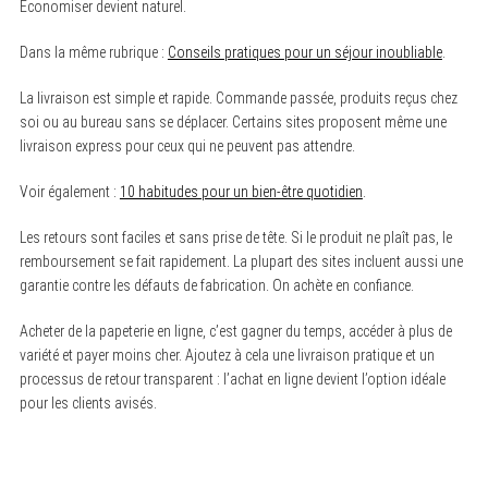
Économiser devient naturel.
Dans la même rubrique :
Conseils pratiques pour un séjour inoubliable
.
La livraison est simple et rapide. Commande passée, produits reçus chez
soi ou au bureau sans se déplacer. Certains sites proposent même une
livraison express pour ceux qui ne peuvent pas attendre.
Voir également :
10 habitudes pour un bien-être quotidien
.
Les retours sont faciles et sans prise de tête. Si le produit ne plaît pas, le
remboursement se fait rapidement. La plupart des sites incluent aussi une
garantie contre les défauts de fabrication. On achète en confiance.
S
e
Acheter de la papeterie en ligne, c’est gagner du temps, accéder à plus de
a
r
variété et payer moins cher. Ajoutez à cela une livraison pratique et un
c
processus de retour transparent : l’achat en ligne devient l’option idéale
h
f
pour les clients avisés.
o
r
: