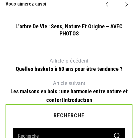
Vous aimerez aussi
rts
L’arbre De Vie : Sens, Nature Et Origine – AVEC
PHOTOS
Article précédent
Quelles baskets à 60 ans pour être tendance ?
Article suivant
Les maisons en bois : une harmonie entre nature et
confortIntroduction
RECHERCHE
S
S