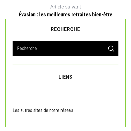
Article suivant
Évasion : les meilleures retraites bien-être
RECHERCHE
S
S
e
E
A
a
R
r
C
H
c
LIENS
h
f
o
r
:
Les autres sites de notre réseau