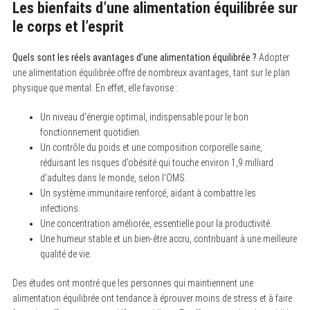
Les bienfaits d’une alimentation équilibrée sur
le corps et l’esprit
Quels sont les réels avantages d’une alimentation équilibrée ?
Adopter
une alimentation équilibrée offre de nombreux avantages, tant sur le plan
physique que mental. En effet, elle favorise :
Un niveau d’énergie optimal, indispensable pour le bon
fonctionnement quotidien.
Un contrôle du poids et une composition corporelle saine,
réduisant les risques d’obésité qui touche environ 1,9 milliard
d’adultes dans le monde, selon l’OMS.
Un système immunitaire renforcé, aidant à combattre les
infections.
S
Une concentration améliorée, essentielle pour la productivité.
e
Une humeur stable et un bien-être accru, contribuant à une meilleure
a
r
qualité de vie.
c
h
Des études ont montré que les personnes qui maintiennent une
f
o
alimentation équilibrée ont tendance à éprouver moins de stress et à faire
r