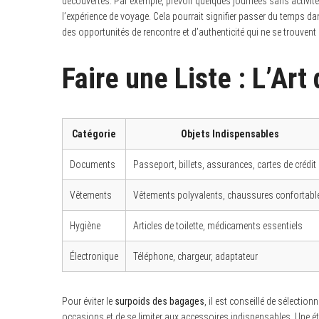
découvertes. Par exemple, prévoir quelques journées sans activités 
l’expérience de voyage. Cela pourrait signifier passer du temps dan
des opportunités de rencontre et d’authenticité qui ne se trouvent
Faire une Liste : L’Ar
Catégorie
Objets Indispensables
Documents
Passeport, billets, assurances, cartes de crédit
Vêtements
Vêtements polyvalents, chaussures confortabl
S
e
a
Hygiène
Articles de toilette, médicaments essentiels
r
c
Électronique
Téléphone, chargeur, adaptateur
h
f
o
r
Pour éviter le
surpoids des bagages
, il est conseillé de sélectio
:
occasions et de se limiter aux accessoires indispensables. Une é