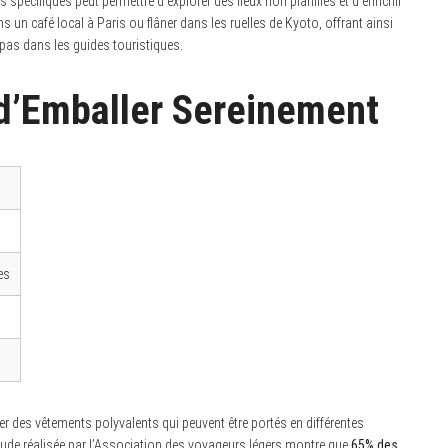
spécifiques peut permettre d’explorer des lieux non planifiés et d’enrichir
s un café local à Paris ou flâner dans les ruelles de Kyoto, offrant ainsi
 pas dans les guides touristiques.
t d’Emballer Sereinement
es
nner des vêtements polyvalents qui peuvent être portés en différentes
tude réalisée par l’Association des voyageurs légers montre que
65% des