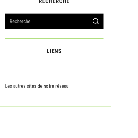
RECHERCHE
S
S
e
E
A
a
R
r
C
H
c
LIENS
h
f
o
r
:
Les autres sites de notre réseau