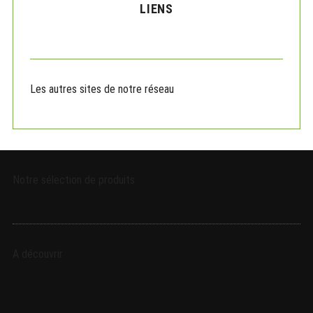
LIENS
h
f
o
r
:
Les autres sites de notre réseau
Notre sélection de produits
A découvrir