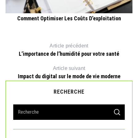
Comment Optimiser Les Coûts D’exploitation
Article précédent
L’importance de l’humidité pour votre santé
Article suivant
Impact du digital sur le mode de vie moderne
RECHERCHE
S
S
e
E
A
a
R
r
C
H
c