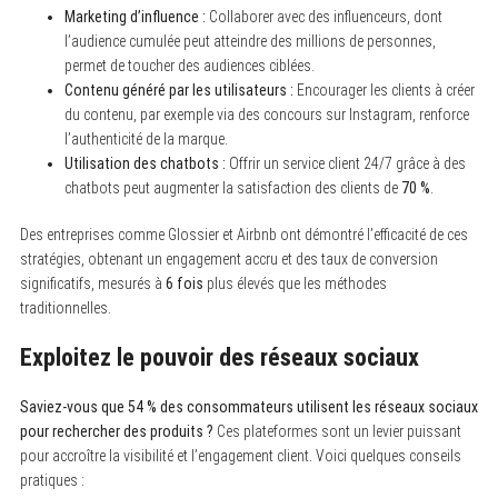
Marketing d’influence :
Collaborer avec des influenceurs, dont
l’audience cumulée peut atteindre des millions de personnes,
permet de toucher des audiences ciblées.
Contenu généré par les utilisateurs :
Encourager les clients à créer
du contenu, par exemple via des concours sur Instagram, renforce
l’authenticité de la marque.
Utilisation des chatbots :
Offrir un service client 24/7 grâce à des
chatbots peut augmenter la satisfaction des clients de
70 %
.
Des entreprises comme Glossier et Airbnb ont démontré l’efficacité de ces
S
e
stratégies, obtenant un engagement accru et des taux de conversion
a
significatifs, mesurés à
6 fois
plus élevés que les méthodes
r
traditionnelles.
c
h
f
Exploitez le pouvoir des réseaux sociaux
o
r
:
Saviez-vous que 54 % des consommateurs utilisent les réseaux sociaux
pour rechercher des produits ?
Ces plateformes sont un levier puissant
pour accroître la visibilité et l’engagement client. Voici quelques conseils
pratiques :