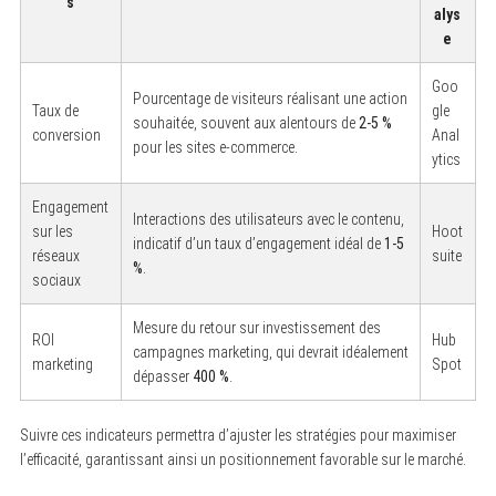
s
alys
e
Goo
Pourcentage de visiteurs réalisant une action
Taux de
gle
souhaitée, souvent aux alentours de
2-5 %
conversion
Anal
pour les sites e-commerce.
ytics
Engagement
Interactions des utilisateurs avec le contenu,
sur les
Hoot
indicatif d’un taux d’engagement idéal de
1-5
réseaux
suite
%
.
sociaux
Mesure du retour sur investissement des
ROI
Hub
campagnes marketing, qui devrait idéalement
marketing
Spot
dépasser
400 %
.
Suivre ces indicateurs permettra d’ajuster les stratégies pour maximiser
l’efficacité, garantissant ainsi un positionnement favorable sur le marché.