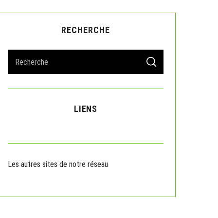
RECHERCHE
S
S
e
E
A
a
R
r
C
H
c
LIENS
h
f
o
r
:
Les autres sites de notre réseau