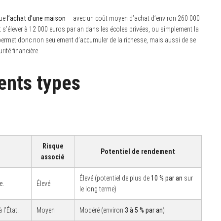
que
l’achat d’une maison
— avec un coût moyen d’achat d’environ 260 000
 s’élever à 12 000 euros par an dans les écoles privées, ou simplement la
r permet donc non seulement d’accumuler de la richesse, mais aussi de se
rité financière.
ents types
Risque
Potentiel de rendement
associé
Élevé (potentiel de plus de
10 % par an
sur
e.
Élevé
le long terme)
 l’État.
Moyen
Modéré (environ
3 à 5 % par an
)