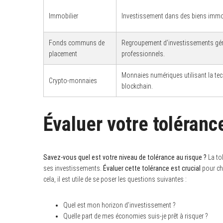
Immobilier
Investissement dans des biens immob
Fonds communs de
Regroupement d’investissements gér
S
placement
professionnels.
e
a
r
Monnaies numériques utilisant la te
Crypto-monnaies
c
blockchain.
h
f
o
r
Évaluer votre toléranc
:
Savez-vous quel est votre niveau de tolérance au risque ?
La tol
ses investissements.
Évaluer cette tolérance est crucial
pour cho
cela, il est utile de se poser les questions suivantes :
Quel est mon horizon d’investissement ?
Quelle part de mes économies suis-je prêt à risquer ?