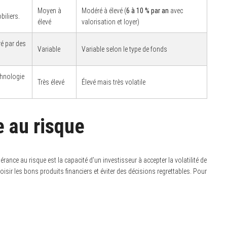
Moyen à
Modéré à élevé (
6 à 10 % par an
avec
iliers.
élevé
valorisation et loyer)
é par des
Variable
Variable selon le type de fonds
chnologie
Très élevé
Élevé mais très volatile
e au risque
érance au risque est la capacité d’un investisseur à accepter la volatilité de
isir les bons produits financiers et éviter des décisions regrettables. Pour