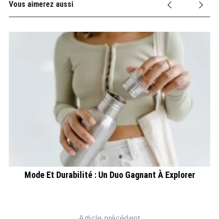
Vous aimerez aussi
C
Mode Et Durabilité : Un Duo Gagnant À Explorer
Article précédent