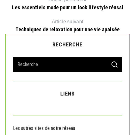
Les essentiels mode pour un look lifestyle réussi
Article suivant
Techniques de relaxation pour une vie apaisée
RECHERCHE
S
S
e
E
A
a
R
r
C
H
c
LIENS
h
f
o
r
:
Les autres sites de notre réseau