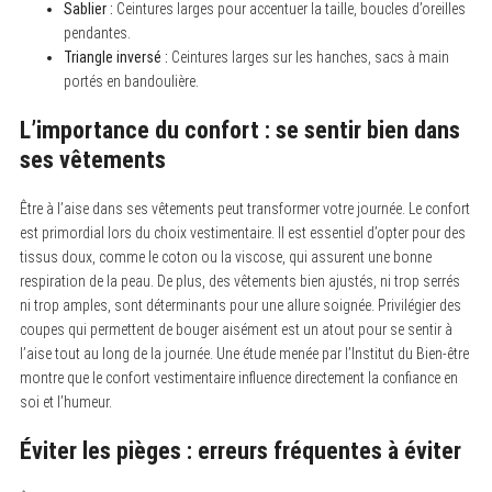
Sablier :
Ceintures larges pour accentuer la taille, boucles d’oreilles
r
c
pendantes.
h
Triangle inversé :
Ceintures larges sur les hanches, sacs à main
f
portés en bandoulière.
o
r
:
L’importance du confort : se sentir bien dans
ses vêtements
Être à l’aise dans ses vêtements peut transformer votre journée. Le confort
est primordial lors du choix vestimentaire. Il est essentiel d’opter pour des
tissus doux, comme le coton ou la viscose, qui assurent une bonne
respiration de la peau. De plus, des vêtements bien ajustés, ni trop serrés
ni trop amples, sont déterminants pour une allure soignée. Privilégier des
coupes qui permettent de bouger aisément est un atout pour se sentir à
l’aise tout au long de la journée. Une étude menée par l’Institut du Bien-être
montre que le confort vestimentaire influence directement la confiance en
soi et l’humeur.
Éviter les pièges : erreurs fréquentes à éviter