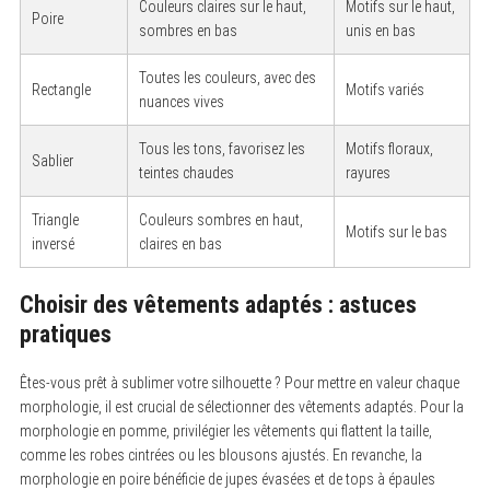
Couleurs claires sur le haut,
Motifs sur le haut,
Poire
sombres en bas
unis en bas
Toutes les couleurs, avec des
Rectangle
Motifs variés
nuances vives
Tous les tons, favorisez les
Motifs floraux,
Sablier
teintes chaudes
rayures
Triangle
Couleurs sombres en haut,
Motifs sur le bas
inversé
claires en bas
Choisir des vêtements adaptés : astuces
pratiques
Êtes-vous prêt à sublimer votre silhouette ? Pour mettre en valeur chaque
morphologie, il est crucial de sélectionner des vêtements adaptés. Pour la
morphologie en pomme, privilégier les vêtements qui flattent la taille,
comme les robes cintrées ou les blousons ajustés. En revanche, la
morphologie en poire bénéficie de jupes évasées et de tops à épaules