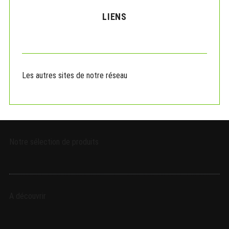
H
c
LIENS
h
f
o
r
:
Les autres sites de notre réseau
Notre sélection de produits
A découvrir