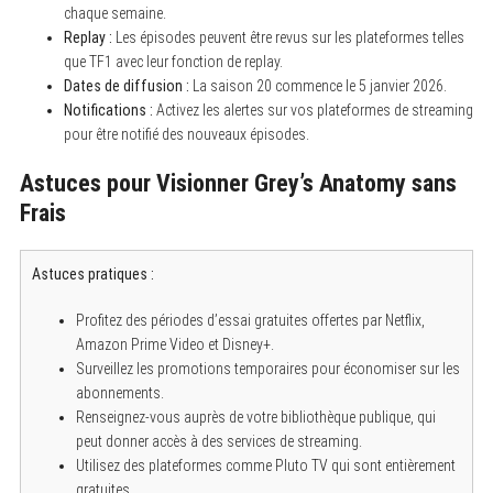
chaque semaine.
f
o
Replay :
Les épisodes peuvent être revus sur les plateformes telles
r
que TF1 avec leur fonction de replay.
:
Dates de diffusion :
La saison 20 commence le 5 janvier 2026.
Notifications :
Activez les alertes sur vos plateformes de streaming
pour être notifié des nouveaux épisodes.
Astuces pour Visionner Grey’s Anatomy sans
Frais
Astuces pratiques :
Profitez des périodes d’essai gratuites offertes par Netflix,
Amazon Prime Video et Disney+.
Surveillez les promotions temporaires pour économiser sur les
abonnements.
Renseignez-vous auprès de votre bibliothèque publique, qui
peut donner accès à des services de streaming.
Utilisez des plateformes comme Pluto TV qui sont entièrement
gratuites.