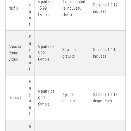
À partir de
1 mois gratuit
y
Saisons 1 à 19
Netflix
15,99
(si nouveau
a
incluses
€/mois
client)
n
t
P
a
Amazon
À partir de
y
30 jours
Saisons 1 à 19
Prime
5,99
a
gratuits
incluses
Video
€/mois
n
t
P
a
À partir de
y
7 jours
Saisons 1 à 17
Disney+
8,99
a
gratuits
disponibles
€/mois
n
t
G