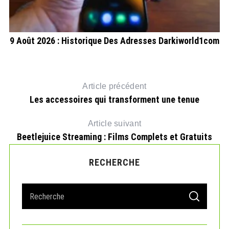
9 Août 2026 : Historique Des Adresses Darkiworld1com
Article précédent
Les accessoires qui transforment une tenue
Article suivant
Beetlejuice Streaming : Films Complets et Gratuits
RECHERCHE
S
S
e
E
A
a
R
r
C