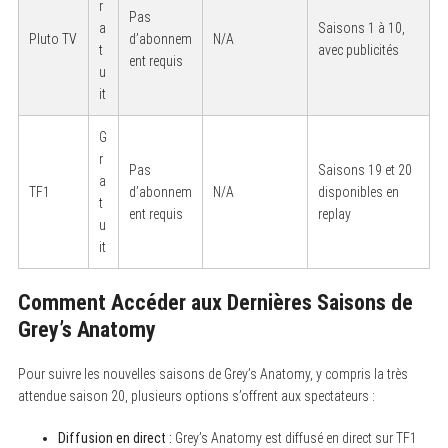
r
Pas
a
Saisons 1 à 10,
Pluto TV
d’abonnem
N/A
t
avec publicités
ent requis
u
it
G
r
Pas
Saisons 19 et 20
a
TF1
d’abonnem
N/A
disponibles en
t
ent requis
replay
u
it
Comment Accéder aux Dernières Saisons de
Grey’s Anatomy
S
Pour suivre les nouvelles saisons de Grey’s Anatomy, y compris la très
e
attendue saison 20, plusieurs options s’offrent aux spectateurs :
a
r
c
Diffusion en direct :
Grey’s Anatomy est diffusé en direct sur TF1
h