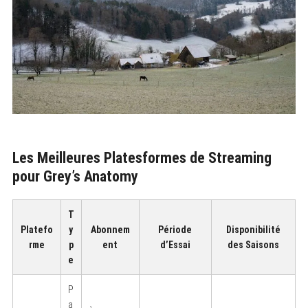
Les Meilleures Platesformes de Streaming
pour Grey’s Anatomy
T
Platefo
y
Abonnem
Période
Disponibilité
rme
p
ent
d’Essai
des Saisons
e
P
a