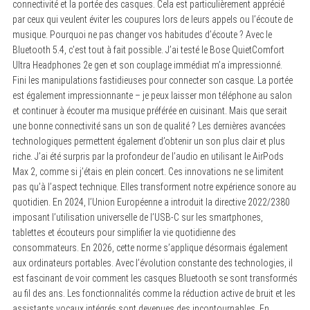
connectivité et la portée des casques. Cela est particulièrement apprécié
par ceux qui veulent éviter les coupures lors de leurs appels ou l’écoute de
musique. Pourquoi ne pas changer vos habitudes d’écoute ? Avec le
Bluetooth 5.4, c’est tout à fait possible. J’ai testé le Bose QuietComfort
Ultra Headphones 2e gen et son couplage immédiat m’a impressionné.
Fini les manipulations fastidieuses pour connecter son casque. La portée
est également impressionnante – je peux laisser mon téléphone au salon
et continuer à écouter ma musique préférée en cuisinant. Mais que serait
une bonne connectivité sans un son de qualité ? Les dernières avancées
technologiques permettent également d’obtenir un son plus clair et plus
riche. J’ai été surpris par la profondeur de l’audio en utilisant le AirPods
Max 2, comme si j’étais en plein concert. Ces innovations ne se limitent
pas qu’à l’aspect technique. Elles transforment notre expérience sonore au
quotidien. En 2024, l’Union Européenne a introduit la directive 2022/2380
imposant l’utilisation universelle de l’USB-C sur les smartphones,
tablettes et écouteurs pour simplifier la vie quotidienne des
consommateurs. En 2026, cette norme s’applique désormais également
aux ordinateurs portables. Avec l’évolution constante des technologies, il
est fascinant de voir comment les casques Bluetooth se sont transformés
au fil des ans. Les fonctionnalités comme la réduction active de bruit et les
assistants vocaux intégrés sont devenues des incontournables. En