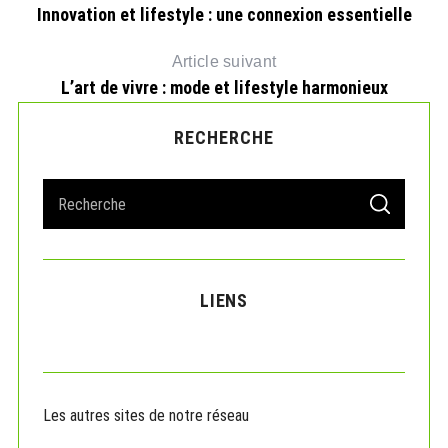
Innovation et lifestyle : une connexion essentielle
Article suivant
L’art de vivre : mode et lifestyle harmonieux
RECHERCHE
S
S
e
E
A
a
R
r
C
H
c
LIENS
h
f
o
r
:
Les autres sites de notre réseau