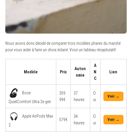
h
f
o
r
:
Nous avons donc décidé de comparer trois modèles phares du marché
pour vous aider à faire un choix éclairé. Voici un tableau récapitulatif :
A
Auton
Modèle
Prix
N
Lien
omie
C
Bose
359.
37
O
Voir →
99€
heures
ui
QuietComfort Ultra 2e gen
Apple AirPods Max
34
O
579€
Voir →
heures
ui
2