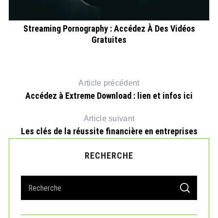
te
Streaming Pornography : Accédez À Des Vidéos
Gratuites
Article précédent
Accédez à Extreme Download : lien et infos ici
Article suivant
Les clés de la réussite financière en entreprises
RECHERCHE
S
S
e
E
A
a
R
r
C