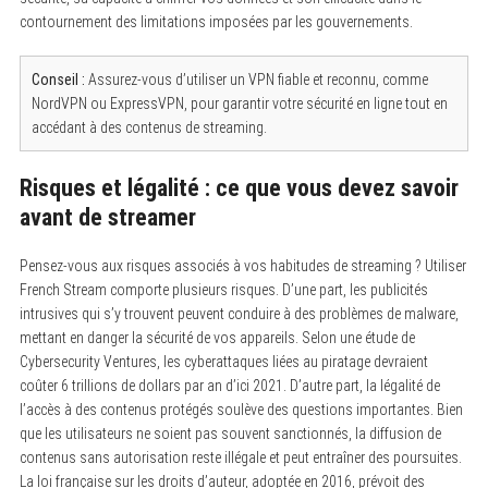
contournement des limitations imposées par les gouvernements.
Conseil :
Assurez-vous d’utiliser un VPN fiable et reconnu, comme
NordVPN ou ExpressVPN, pour garantir votre sécurité en ligne tout en
accédant à des contenus de streaming.
Risques et légalité : ce que vous devez savoir
avant de streamer
Pensez-vous aux risques associés à vos habitudes de streaming ? Utiliser
French Stream comporte plusieurs risques. D’une part, les publicités
intrusives qui s’y trouvent peuvent conduire à des problèmes de malware,
mettant en danger la sécurité de vos appareils. Selon une étude de
Cybersecurity Ventures, les cyberattaques liées au piratage devraient
coûter 6 trillions de dollars par an d’ici 2021. D’autre part, la légalité de
l’accès à des contenus protégés soulève des questions importantes. Bien
S
que les utilisateurs ne soient pas souvent sanctionnés, la diffusion de
e
a
contenus sans autorisation reste illégale et peut entraîner des poursuites.
r
La loi française sur les droits d’auteur, adoptée en 2016, prévoit des
c