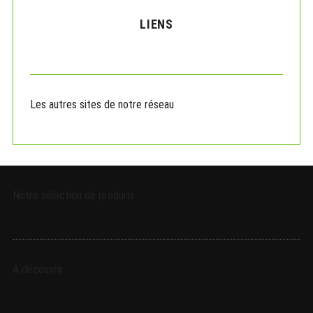
H
c
LIENS
h
f
o
r
:
Les autres sites de notre réseau
Notre sélection de produits
A découvrir