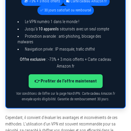
🎁 -73% + 3 mois offerts
🛍️ Carte cadeau Amazon.fr
✅ 30 jours satisfait ou remboursé
Le VPN numéro 1 dans le monde !
Jusqu’à
10 appareils
sécurisés avec un seul compte
Protection avancée : anti-phishing, blocage des
malwares
Navigation privée : IP masquée, trafic chiffré
Offre exclusive :
-73% + 3 mois offerts + Carte cadeau
Amazon.fr
👉 Profiter de l’offre maintenant
Voir conditions de l’offre sur la page NordVPN. Carte cadeau Amazon.fr
envoyée après éligibilité. Garantie de remboursement 30 jours.
Cependant, il convient d’évaluer les avantages et inconvénients de ces
méthodes. L’utilisation d’un VPN est souvent recommandée pour sa
sécurité, sa capacité à chiffrer vos données et son efficacité dans le