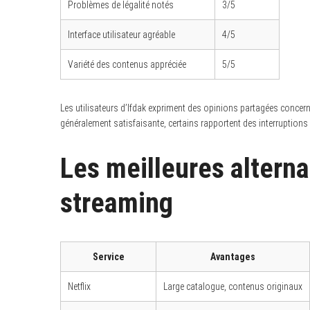
Problèmes de légalité notés
3/5
Interface utilisateur agréable
4/5
Variété des contenus appréciée
5/5
S
e
a
r
Les utilisateurs d’Ifdak expriment des opinions partagées concernan
c
généralement satisfaisante, certains rapportent des interruptions
h
f
o
r
Les meilleures alterna
:
streaming
Service
Avantages
Netflix
Large catalogue, contenus originaux