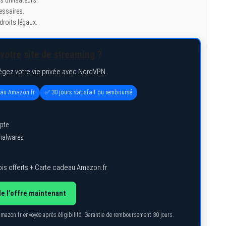
essaires.
roits légaux.
votre site de streaming ?
égez votre vie privée avec NordVPN.
eau Amazon.fr
✅ 30 jours satisfait ou remboursé
pte
 malwares
is offerts + Carte cadeau Amazon.fr
de l’offre maintenant
Amazon.fr envoyée après éligibilité. Garantie de remboursement 30 jours.