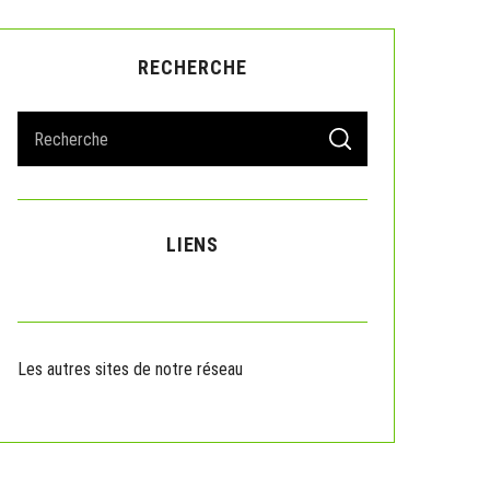
RECHERCHE
S
S
e
E
A
a
R
r
C
H
c
LIENS
h
f
o
r
:
Les autres sites de notre réseau