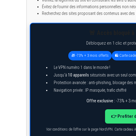
Évitez de fournir des informations personnelles non néc
Recherchez des sites proposant des contenus avec des d
🚨 Accès bloqué à 
Débloquez en 1 clic et prot
🎁 -73% + 3 mois offerts
🛍️ Carte cad
Le VPN numéro 1 dans le monde !
Jusqu’à
10 appareils
sécurisés avec un seul com
Protection avancée : anti-phishing, blocage des
Navigation privée : IP masquée, trafic chiffré
Offre exclusive :
-73% + 3 mo
👉 Profiter 
Voir conditions de l’offre sur la page NordVPN. Carte cadeau 