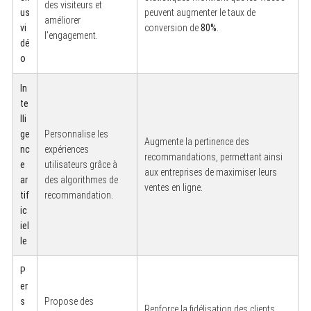
des visiteurs et
us
peuvent augmenter le taux de
améliorer
vi
conversion de
80%
.
l’engagement.
dé
o
In
te
lli
ge
Personnalise les
Augmente la pertinence des
nc
expériences
recommandations, permettant ainsi
e
utilisateurs grâce à
aux entreprises de maximiser leurs
ar
des algorithmes de
ventes en ligne.
tif
recommandation.
ic
iel
le
P
er
s
Propose des
Renforce la fidélisation des clients,