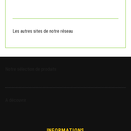
f
o
r
:
Les autres sites de notre réseau
Notre sélection de produits
A découvrir
INFORMATIONS