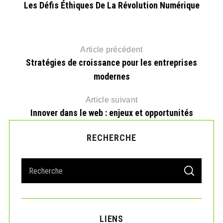
Les Défis Éthiques De La Révolution Numérique
Article précédent
Stratégies de croissance pour les entreprises
modernes
Article suivant
Innover dans le web : enjeux et opportunités
RECHERCHE
S
S
e
E
A
a
R
r
C
H
c
LIENS
h