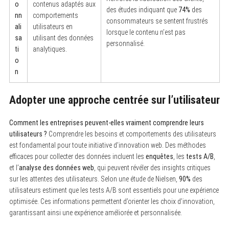
o
contenus adaptés aux
des études indiquant que
74%
des
nn
comportements
consommateurs se sentent frustrés
ali
utilisateurs en
lorsque le contenu n’est pas
sa
utilisant des données
personnalisé.
ti
analytiques.
o
n
Adopter une approche centrée sur l’utilisateur
S
e
a
Comment les entreprises peuvent-elles vraiment comprendre leurs
r
utilisateurs ?
Comprendre les besoins et comportements des utilisateurs
c
est fondamental pour toute initiative d’innovation web. Des méthodes
h
f
efficaces pour collecter des données incluent les
enquêtes
, les
tests A/B
,
o
et l’
analyse des données web
, qui peuvent révéler des insights critiques
r
:
sur les attentes des utilisateurs. Selon une étude de Nielsen,
90%
des
utilisateurs estiment que les tests A/B sont essentiels pour une expérience
optimisée. Ces informations permettent d’orienter les choix d’innovation,
garantissant ainsi une expérience améliorée et personnalisée.