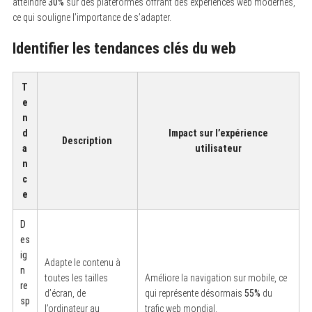
atteindre
30%
sur des plateformes offrant des expériences web modernes,
ce qui souligne l’importance de s’adapter.
Identifier les tendances clés du web
T
e
n
d
Impact sur l’expérience
Description
a
utilisateur
n
c
e
D
es
ig
Adapte le contenu à
n
toutes les tailles
Améliore la navigation sur mobile, ce
re
d’écran, de
qui représente désormais
55%
du
sp
l’ordinateur au
trafic web mondial.