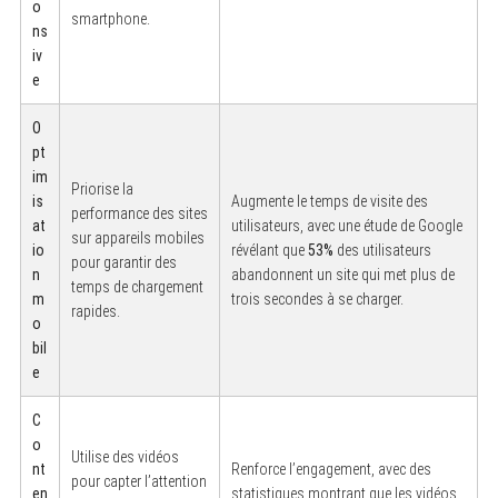
o
smartphone.
ns
iv
e
O
pt
im
Priorise la
is
Augmente le temps de visite des
performance des sites
at
utilisateurs, avec une étude de Google
sur appareils mobiles
io
révélant que
53%
des utilisateurs
pour garantir des
n
abandonnent un site qui met plus de
temps de chargement
m
trois secondes à se charger.
rapides.
o
bil
e
C
o
Utilise des vidéos
nt
Renforce l’engagement, avec des
pour capter l’attention
en
statistiques montrant que les vidéos