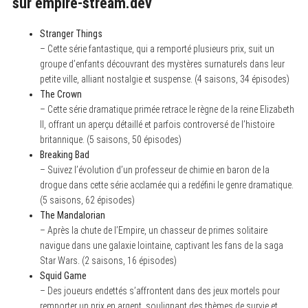
sur empire-stream.dev
Stranger Things
– Cette série fantastique, qui a remporté plusieurs prix, suit un
groupe d’enfants découvrant des mystères surnaturels dans leur
petite ville, alliant nostalgie et suspense. (4 saisons, 34 épisodes)
The Crown
– Cette série dramatique primée retrace le règne de la reine Elizabeth
II, offrant un aperçu détaillé et parfois controversé de l’histoire
britannique. (5 saisons, 50 épisodes)
Breaking Bad
– Suivez l’évolution d’un professeur de chimie en baron de la
drogue dans cette série acclamée qui a redéfini le genre dramatique.
(5 saisons, 62 épisodes)
The Mandalorian
– Après la chute de l’Empire, un chasseur de primes solitaire
navigue dans une galaxie lointaine, captivant les fans de la saga
Star Wars. (2 saisons, 16 épisodes)
Squid Game
– Des joueurs endettés s’affrontent dans des jeux mortels pour
remporter un prix en argent, soulignant des thèmes de survie et