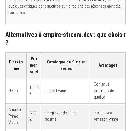
quelques critiques constructives sur la rapidité des réponses aient été
formulées.
Alternatives à empire-stream.dev : que choisir
?
Prix
Platefo
Catalogue de films et
men
Avantages
rme
séries
suel
Contenus
15,99
Netflix
Large et varié
originaux de
€
qualité
Amazon
8,99
Élargi avec des films
Inclus avec
Prime
€
récents
Amazon Prime
Video