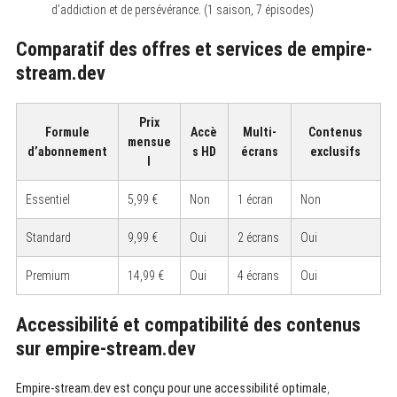
d’addiction et de persévérance. (1 saison, 7 épisodes)
Comparatif des offres et services de empire-
stream.dev
Prix
Formule
Accè
Multi-
Contenus
mensue
d’abonnement
s HD
écrans
exclusifs
l
Essentiel
5,99 €
Non
1 écran
Non
Standard
9,99 €
Oui
2 écrans
Oui
Premium
14,99 €
Oui
4 écrans
Oui
Accessibilité et compatibilité des contenus
sur empire-stream.dev
Empire-stream.dev est conçu pour une accessibilité optimale
,