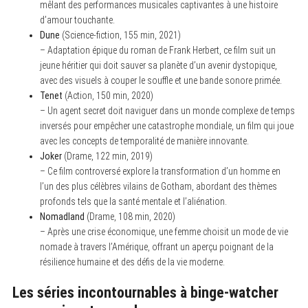
mêlant des performances musicales captivantes à une histoire
d’amour touchante.
Dune
(Science-fiction, 155 min, 2021)
– Adaptation épique du roman de Frank Herbert, ce film suit un
jeune héritier qui doit sauver sa planète d’un avenir dystopique,
avec des visuels à couper le souffle et une bande sonore primée.
Tenet
(Action, 150 min, 2020)
– Un agent secret doit naviguer dans un monde complexe de temps
inversés pour empêcher une catastrophe mondiale, un film qui joue
avec les concepts de temporalité de manière innovante.
Joker
(Drame, 122 min, 2019)
– Ce film controversé explore la transformation d’un homme en
l’un des plus célèbres vilains de Gotham, abordant des thèmes
profonds tels que la santé mentale et l’aliénation.
Nomadland
(Drame, 108 min, 2020)
– Après une crise économique, une femme choisit un mode de vie
nomade à travers l’Amérique, offrant un aperçu poignant de la
résilience humaine et des défis de la vie moderne.
Les séries incontournables à binge-watcher