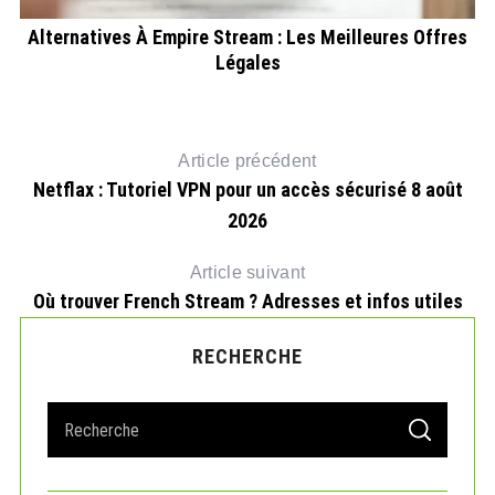
Alternatives À Empire Stream : Les Meilleures Offres
Légales
Article précédent
Netflax : Tutoriel VPN pour un accès sécurisé 8 août
2026
Article suivant
Où trouver French Stream ? Adresses et infos utiles
RECHERCHE
S
S
e
E
A
a
R
r
C