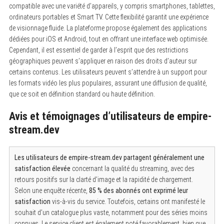
S
compatible avec une variété d’appareils, y compris smartphones, tablettes,
e
ordinateurs portables et Smart TV. Cette flexibilité garantit une expérience
a
de visionnage fluide. La plateforme propose également des applications
r
c
dédiées pour iOS et Android, tout en offrant une interface web optimisée.
h
Cependant, il est essentiel de garder à l’esprit que des restrictions
f
o
géographiques peuvent s’appliquer en raison des droits d’auteur sur
r
certains contenus. Les utilisateurs peuvent s’attendre à un support pour
:
les formats vidéo les plus populaires, assurant une diffusion de qualité,
que ce soit en définition standard ou haute définition.
Avis et témoignages d’utilisateurs de empire-
stream.dev
Les utilisateurs de empire-stream.dev partagent généralement une
satisfaction élevée
concernant la qualité du streaming, avec des
retours positifs sur la clarté d’image et la rapidité de chargement.
Selon une enquête récente,
85 % des abonnés ont exprimé leur
satisfaction
vis-à-vis du service. Toutefois, certains ont manifesté le
souhait d’un catalogue plus vaste, notamment pour des séries moins
connues. Le service client est également noté favorablement, bien que