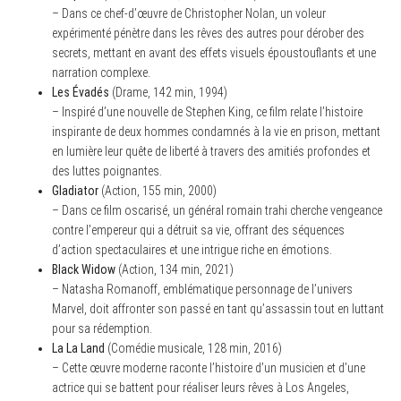
– Dans ce chef-d’œuvre de Christopher Nolan, un voleur
expérimenté pénètre dans les rêves des autres pour dérober des
secrets, mettant en avant des effets visuels époustouflants et une
narration complexe.
Les Évadés
(Drame, 142 min, 1994)
– Inspiré d’une nouvelle de Stephen King, ce film relate l’histoire
inspirante de deux hommes condamnés à la vie en prison, mettant
en lumière leur quête de liberté à travers des amitiés profondes et
des luttes poignantes.
Gladiator
(Action, 155 min, 2000)
– Dans ce film oscarisé, un général romain trahi cherche vengeance
contre l’empereur qui a détruit sa vie, offrant des séquences
d’action spectaculaires et une intrigue riche en émotions.
Black Widow
(Action, 134 min, 2021)
– Natasha Romanoff, emblématique personnage de l’univers
Marvel, doit affronter son passé en tant qu’assassin tout en luttant
pour sa rédemption.
La La Land
(Comédie musicale, 128 min, 2016)
– Cette œuvre moderne raconte l’histoire d’un musicien et d’une
actrice qui se battent pour réaliser leurs rêves à Los Angeles,