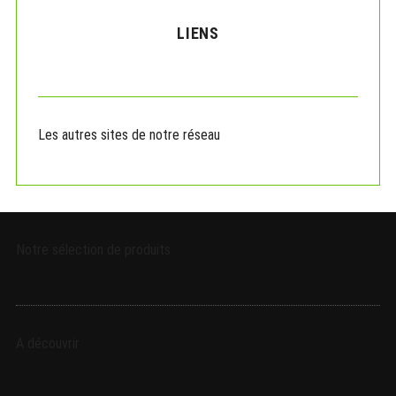
H
c
LIENS
h
f
o
r
:
Les autres sites de notre réseau
Notre sélection de produits
A découvrir