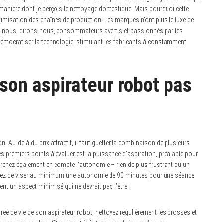
manière dont je perçois le nettoyage domestique. Mais pourquoi cette
timisation des chaînes de production. Les marques n’ont plus le luxe de
r nous, dirons-nous, consommateurs avertis et passionnés par les
démocratiser la technologie, stimulant les fabricants à constamment
son aspirateur robot pas
. Au-delà du prix attractif, il faut guetter la combinaison de plusieurs
des premiers points à évaluer est la puissance d’aspiration, préalable pour
. Prenez également en compte l’autonomie – rien de plus frustrant qu’un
ssayez de viser au minimum une autonomie de 90 minutes pour une séance
vent un aspect minimisé qui ne devrait pas l’être.
durée de vie de son aspirateur robot, nettoyez régulièrement les brosses et