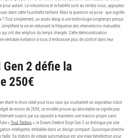
e pour autant. La robustesse et la fiabilité sont au rendez-vous, appuyées
s dans cette fourchette tarifaire. Mais la question se pose : que signifie
 ? Tout simplement, un accès élargi à une technologie longtemps perçue
implifient la vie en réduisant la fréquence des interventions manuelles
eux qui ont des emplois du temps chargés. Cette démocratisation
e véritable invitation à tous d’embrasser plus de confort dans leur
 Gen 2 défie la
de 250€
n étant le choix idéal pour tous ceux qui souhaitent un aspirateur robot
 budget de moins de 250€, ce modèle prouve qu’abordable ne signifie pas
gréablement surpris par sa capacité à maintenir une maison propre sans
Tube «
Tout Techno
», le Dream Deebot Displ Gen 2 se distingue par une
gation intelligente, emballée dans un design compact. Quiconque cherche
faille. Sa station de vidage automatique est une vraie bénédiction pour