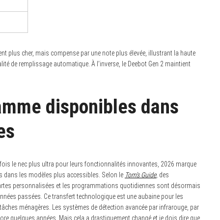
nt plus cher, mais compense par une note plus élevée, illustrant la haute
lité de remplissage automatique. À l’inverse, le Deebot Gen 2 maintient
gamme disponibles dans
es
fois le nec plus ultra pour leurs fonctionnalités innovantes, 2026 marque
s dans les modèles plus accessibles. Selon le
Tom’s Guide
, des
es cartes personnalisées et les programmations quotidiennes sont désormais
 années passées. Ce transfert technologique est une aubaine pour les
tâches ménagères. Les systèmes de détection avancée par infrarouge, par
core quelques années. Mais cela a drastiquement changé et je dois dire que