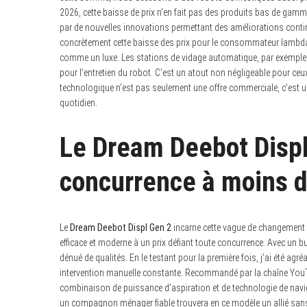
2026, cette baisse de prix n’en fait pas des produits bas de gamm
par de nouvelles innovations permettant des améliorations continue
concrètement cette baisse des prix pour le consommateur lambda
comme un luxe. Les stations de vidage automatique, par exemple, s
pour l’entretien du robot. C’est un atout non négligeable pour c
technologique n’est pas seulement une offre commerciale, c’est un
quotidien.
Le Dream Deebot Displ
concurrence à moins 
Le
Dream Deebot Displ Gen 2
incarne cette vague de changement e
efficace et moderne à un prix défiant toute concurrence. Avec un
dénué de qualités. En le testant pour la première fois, j’ai été a
intervention manuelle constante. Recommandé par la chaîne You
combinaison de puissance d’aspiration et de technologie de navi
un compagnon ménager fiable trouvera en ce modèle un allié sans 