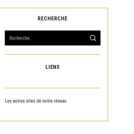
RECHERCHE
S
S
e
E
A
a
R
r
C
H
c
LIENS
h
f
o
r
:
Les autres sites de notre réseau