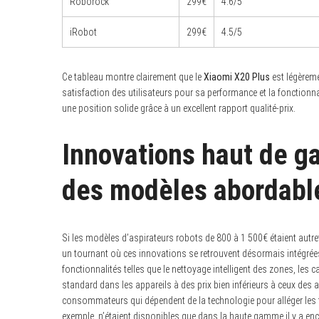
Roborock
299€
4.6/5
iRobot
299€
4.5/5
S
Ce tableau montre clairement que le
Xiaomi X20 Plus
est légèreme
e
satisfaction des utilisateurs pour sa performance et la fonctionna
a
r
une position solide grâce à un excellent rapport qualité-prix.
c
h
f
Innovations haut de 
o
r
:
des modèles abordabl
Si les modèles d’aspirateurs robots de 800 à 1 500€ étaient autre
un tournant où ces innovations se retrouvent désormais intégrée
fonctionnalités telles que le nettoyage intelligent des zones, l
standard dans les appareils à des prix bien inférieurs à ceux des
consommateurs qui dépendent de la technologie pour alléger les 
exemple, n’étaient disponibles que dans la haute gamme il y a en