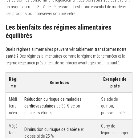
f
un risque accru de 30 % de dépression. Il est donc essentiel de modérer
o
ces produits pour préserver son bien-être.
r
:
Les bienfaits des régimes alimentaires
équilibrés
Quels régimes alimentaires peuvent véritablement transformer notre
santé ?
Des régimes alimentaires comme le régime méditerranéen et le
régime végétarien présentent de nombreux avantages pour la santé.
Régi
Exemples de
Bénéfices
me
plats
Médi
Réduction du risque de maladies
Salade de
terra
cardiovasculaires
de 30 % selon
quinoa,
néen
plusieurs études
poisson grillé
Végé
Curry de
Diminution du risque de diabète
et
tarie
légumes, burger
d’obésité de 25 %