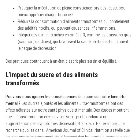
Pratiquer la méditation de pleine conscience lors des repas, pour
mieux apprécier chaque bouchée.
Réduire la consommation d’aliments transformés qui contiennent
des additifs nocifs, qui peuvent causer des inflammations.
Intégrer des aliments riches en oméga-3, comme les poissons gras
(saumon, sardines), qui favorisent la santé cérébrale et diminuent
le risque de dépression.
Ces pratiques contribuent à un état d’esprit plus serein et équilibré.
L’impact du sucre et des aliments
transformés
Pouvons-nous ignorer les conséquences du sucre sur notre bien-être
mental ?
Les sucres ajoutés et les aliments ultra-transformés ont des
effets néfastes sur notre santé physique et mentale. Des études montrent
S
que la consommation excessive de sucre peut conduire à une
e
a
augmentation des symptômes dépressifs et anxieux. Par exemple, une
r
recherche publiée dans l’American Journal of Clinical Nutrition a révélé que
c
h
les personnes consommant régulièrement des boissons sucrées avaient