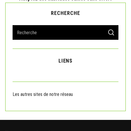
RECHERCHE
S
S
e
E
A
a
R
r
C
H
c
LIENS
h
f
o
r
:
Les autres sites de notre réseau