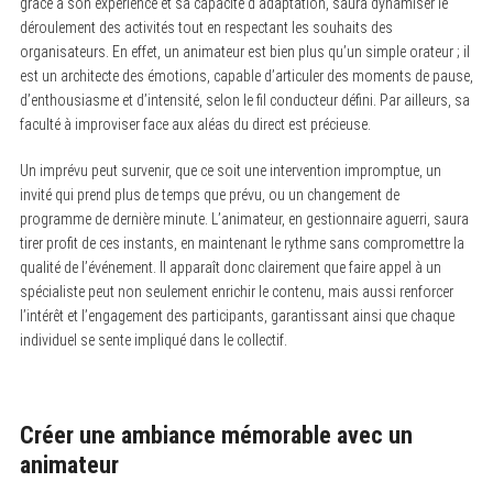
grâce à son expérience et sa capacité d’adaptation, saura dynamiser le
déroulement des activités tout en respectant les souhaits des
organisateurs. En effet, un animateur est bien plus qu’un simple orateur ; il
est un architecte des émotions, capable d’articuler des moments de pause,
d’enthousiasme et d’intensité, selon le fil conducteur défini. Par ailleurs, sa
faculté à improviser face aux aléas du direct est précieuse.
Un imprévu peut survenir, que ce soit une intervention impromptue, un
invité qui prend plus de temps que prévu, ou un changement de
programme de dernière minute. L’animateur, en gestionnaire aguerri, saura
tirer profit de ces instants, en maintenant le rythme sans compromettre la
qualité de l’événement. Il apparaît donc clairement que faire appel à un
S
e
spécialiste peut non seulement enrichir le contenu, mais aussi renforcer
a
l’intérêt et l’engagement des participants, garantissant ainsi que chaque
r
individuel se sente impliqué dans le collectif.
c
h
f
o
r
Créer une ambiance mémorable avec un
:
animateur