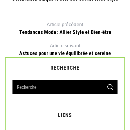
Article précédent
Tendances Mode : Allier Style et Bien-être
Article suivant
Astuces pour une vie équilibrée et sereine
RECHERCHE
S
S
e
E
A
a
R
r
C
H
c
LIENS
h
f
o