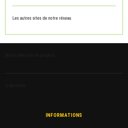
r
:
Les autres sites de notre réseau
Notre sélection de produits
A découvrir
INFORMATIONS