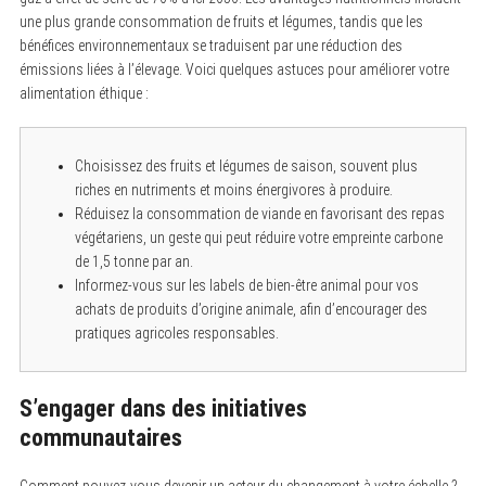
e
une plus grande consommation de fruits et légumes, tandis que les
a
bénéfices environnementaux se traduisent par une réduction des
r
c
émissions liées à l’élevage. Voici quelques astuces pour améliorer votre
h
alimentation éthique :
f
o
r
:
Choisissez des fruits et légumes de saison, souvent plus
riches en nutriments et moins énergivores à produire.
Réduisez la consommation de viande en favorisant des repas
végétariens, un geste qui peut réduire votre empreinte carbone
de 1,5 tonne par an.
Informez-vous sur les labels de bien-être animal pour vos
achats de produits d’origine animale, afin d’encourager des
pratiques agricoles responsables.
S’engager dans des initiatives
communautaires
Comment pouvez-vous devenir un acteur du changement à votre échelle ?