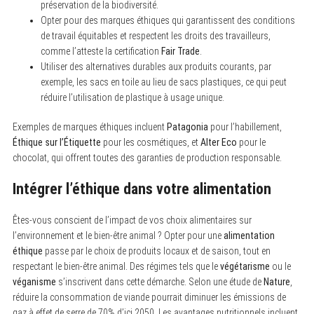
préservation de la biodiversité.
Opter pour des marques éthiques qui garantissent des conditions
de travail équitables et respectent les droits des travailleurs,
comme l’atteste la certification
Fair Trade
.
Utiliser des alternatives durables aux produits courants, par
exemple, les sacs en toile au lieu de sacs plastiques, ce qui peut
réduire l’utilisation de plastique à usage unique.
Exemples de marques éthiques incluent
Patagonia
pour l’habillement,
Éthique sur l’Étiquette
pour les cosmétiques, et
Alter Eco
pour le
chocolat, qui offrent toutes des garanties de production responsable.
Intégrer l’éthique dans votre alimentation
Êtes-vous conscient de l’impact de vos choix alimentaires sur
l’environnement et le bien-être animal ? Opter pour une
alimentation
éthique
passe par le choix de produits locaux et de saison, tout en
respectant le bien-être animal. Des régimes tels que le
végétarisme
ou le
véganisme
s’inscrivent dans cette démarche. Selon une étude de
Nature
,
réduire la consommation de viande pourrait diminuer les émissions de
gaz à effet de serre de 70% d’ici 2050. Les avantages nutritionnels incluent
S