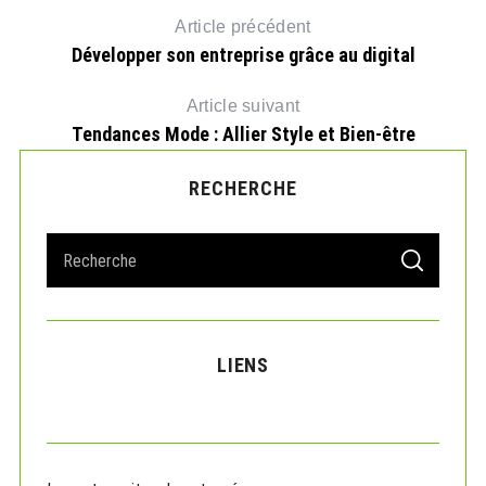
Article précédent
Développer son entreprise grâce au digital
Article suivant
Tendances Mode : Allier Style et Bien-être
RECHERCHE
S
S
e
E
A
a
R
r
C
H
c
LIENS
h
f
o
r
: