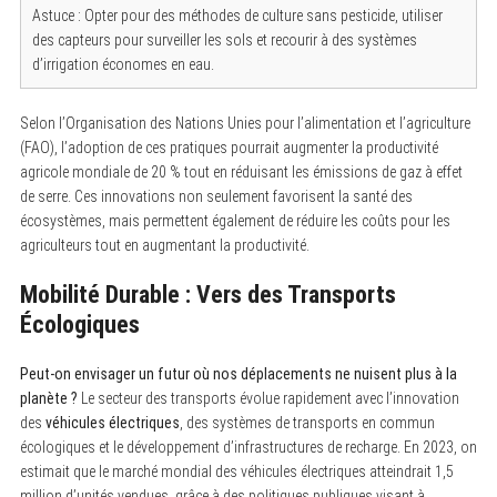
Astuce : Opter pour des méthodes de culture sans pesticide, utiliser
des capteurs pour surveiller les sols et recourir à des systèmes
d’irrigation économes en eau.
Selon l’Organisation des Nations Unies pour l’alimentation et l’agriculture
(FAO), l’adoption de ces pratiques pourrait augmenter la productivité
agricole mondiale de 20 % tout en réduisant les émissions de gaz à effet
S
de serre. Ces innovations non seulement favorisent la santé des
e
a
écosystèmes, mais permettent également de réduire les coûts pour les
r
agriculteurs tout en augmentant la productivité.
c
h
f
Mobilité Durable : Vers des Transports
o
Écologiques
r
:
Peut-on envisager un futur où nos déplacements ne nuisent plus à la
planète ?
Le secteur des transports évolue rapidement avec l’innovation
des
véhicules électriques
, des systèmes de transports en commun
écologiques et le développement d’infrastructures de recharge. En 2023, on
estimait que le marché mondial des véhicules électriques atteindrait 1,5
million d’unités vendues, grâce à des politiques publiques visant à