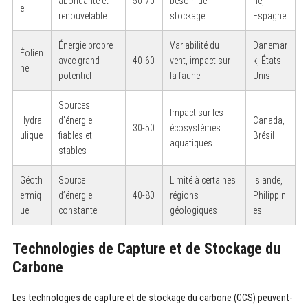
abondante et
50-70
besoin de
ne,
e
renouvelable
stockage
Espagne
Énergie propre
Variabilité du
Danemar
Éolien
avec grand
40-60
vent, impact sur
k, États-
ne
potentiel
la faune
Unis
Sources
Impact sur les
Hydra
d’énergie
Canada,
30-50
écosystèmes
ulique
fiables et
Brésil
aquatiques
stables
Géoth
Source
Limité à certaines
Islande,
ermiq
d’énergie
40-80
régions
Philippin
ue
constante
géologiques
es
Technologies de Capture et de Stockage du
Carbone
Les technologies de capture et de stockage du carbone (CCS) peuvent-