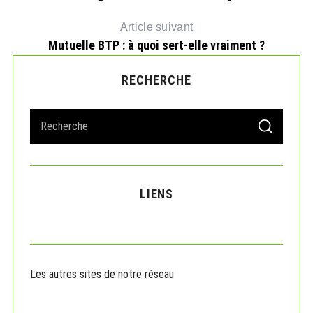
Article suivant
Mutuelle BTP : à quoi sert-elle vraiment ?
RECHERCHE
S
S
e
E
A
a
R
r
C
H
c
LIENS
h
f
o
r
:
Les autres sites de notre réseau