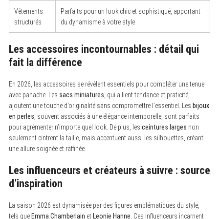
S
Vêtements
Parfaits pour un look chic et sophistiqué, apportant
e
structurés
du dynamisme à votre style
a
r
c
Les accessoires incontournables : détail qui
h
f
fait la différence
o
r
:
En 2026, les accessoires se révèlent essentiels pour compléter une tenue
avec panache. Les
sacs miniatures
, qui allient tendance et praticité,
ajoutent une touche d’originalité sans compromettre l’essentiel. Les
bijoux
en perles
, souvent associés à une élégance intemporelle, sont parfaits
pour agrémenter n’importe quel look. De plus, les
ceintures larges
non
seulement cintrent la taille, mais accentuent aussi les silhouettes, créant
une allure soignée et raffinée.
Les influenceurs et créateurs à suivre : source
d’inspiration
La saison 2026 est dynamisée par des figures emblématiques du style,
tels que
Emma Chamberlain
et
Leonie Hanne
. Ces influenceurs incarnent