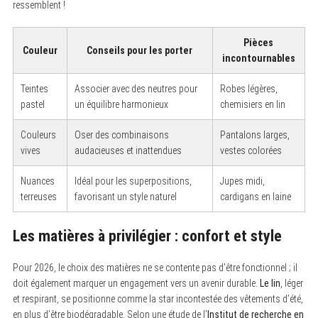
ressemblent !
Pièces
Couleur
Conseils pour les porter
incontournables
Teintes
Associer avec des neutres pour
Robes légères,
pastel
un équilibre harmonieux
chemisiers en lin
Couleurs
Oser des combinaisons
Pantalons larges,
vives
audacieuses et inattendues
vestes colorées
Nuances
Idéal pour les superpositions,
Jupes midi,
terreuses
favorisant un style naturel
cardigans en laine
Les matières à privilégier : confort et style
Pour 2026, le choix des matières ne se contente pas d’être fonctionnel ; il
doit également marquer un engagement vers un avenir durable.
Le lin
, léger
et respirant, se positionne comme la star incontestée des vêtements d’été,
en plus d’être biodégradable. Selon une étude de l’
Institut de recherche en