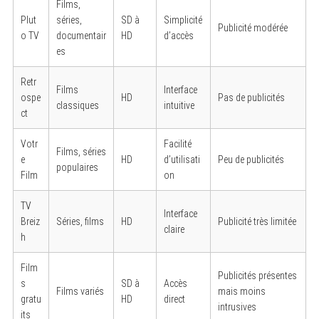
Films,
Plut
séries,
SD à
Simplicité
Publicité modérée
o TV
documentair
HD
d’accès
es
Retr
Films
Interface
S
ospe
HD
Pas de publicités
e
classiques
intuitive
ct
a
r
c
Votr
Facilité
h
Films, séries
e
HD
d’utilisati
Peu de publicités
f
populaires
o
Film
on
r
:
TV
Interface
Breiz
Séries, films
HD
Publicité très limitée
claire
h
Film
Publicités présentes
s
SD à
Accès
Films variés
mais moins
gratu
HD
direct
intrusives
its