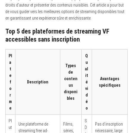
droits d’auteur et présenter des contenus nuisibles. Cet article a pour but
de vous guider vers les meilleures options de streaming disponibles tout
en garantissant une expérience sûre et enrichissante.
Top 5 des plateformes de streaming VF
accessibles sans inscription
Pl
Q
a
u
Types
t
al
de
e
it
conten
Avantages
f
Description
é
us
spécifiques
o
vi
disponi
r
d
bles
m
é
e
o
Pl
S
Une plateforme de
Films,
Pas d’inscription
ut
D
streaming free ad-
séries,
nécessaire, large