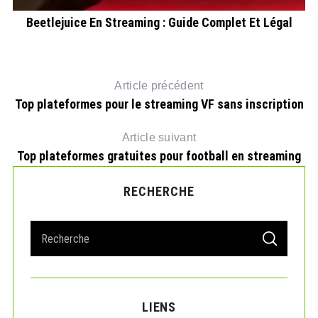
ng
Beetlejuice En Streaming : Guide Complet Et Légal
Article précédent
Top plateformes pour le streaming VF sans inscription
Article suivant
Top plateformes gratuites pour football en streaming
RECHERCHE
S
S
e
E
A
a
R
r
C
H
c
LIENS
h