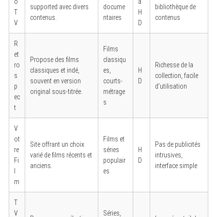
o
à
supported avec divers
docume
bibliothèque de
T
H
contenus.
ntaires
contenus
V
D
R
Films
et
Propose des films
classiqu
ro
Richesse de la
classiques et indé,
es,
H
s
collection, facile
souvent en version
courts-
D
p
d’utilisation
original sous-titrée.
métrage
ec
s
t
V
ot
Films et
Site offrant un choix
Pas de publicités
re
séries
H
varié de films récents et
intrusives,
Fi
populair
D
anciens.
interface simple
l
es
m
T
V
Séries,