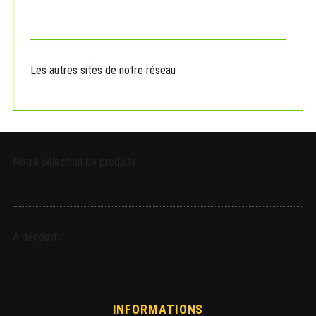
f
o
r
:
Les autres sites de notre réseau
Notre sélection de produits
A découvrir
INFORMATIONS