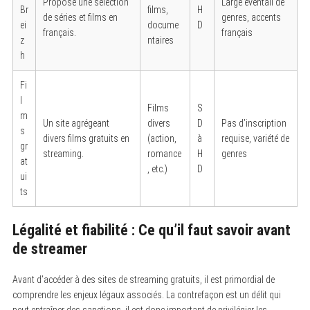
Propose une sélection
Large éventail de
Br
films,
H
de séries et films en
genres, accents
ei
docume
D
français.
français
z
ntaires
h
Fi
l
Films
S
m
Un site agrégeant
divers
D
Pas d’inscription
s
divers films gratuits en
(action,
à
requise, variété de
gr
streaming.
romance
H
genres
at
, etc.)
D
ui
ts
Légalité et fiabilité : Ce qu’il faut savoir avant
de streamer
Avant d’accéder à des sites de streaming gratuits, il est primordial de
comprendre les enjeux légaux associés. La contrefaçon est un délit qui
peut entraîner des sanctions, il est donc important de privilégier les