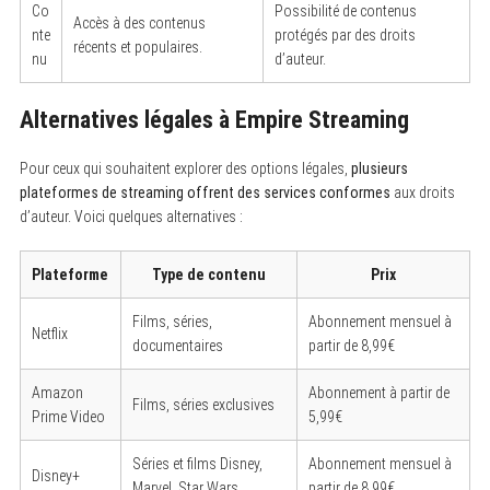
c
Co
Possibilité de contenus
Accès à des contenus
h
nte
protégés par des droits
f
récents et populaires.
o
nu
d’auteur.
r
:
Alternatives légales à Empire Streaming
Pour ceux qui souhaitent explorer des options légales,
plusieurs
plateformes de streaming offrent des services conformes
aux droits
d’auteur. Voici quelques alternatives :
Plateforme
Type de contenu
Prix
Films, séries,
Abonnement mensuel à
Netflix
documentaires
partir de 8,99€
Amazon
Abonnement à partir de
Films, séries exclusives
Prime Video
5,99€
Séries et films Disney,
Abonnement mensuel à
Disney+
Marvel, Star Wars
partir de 8,99€