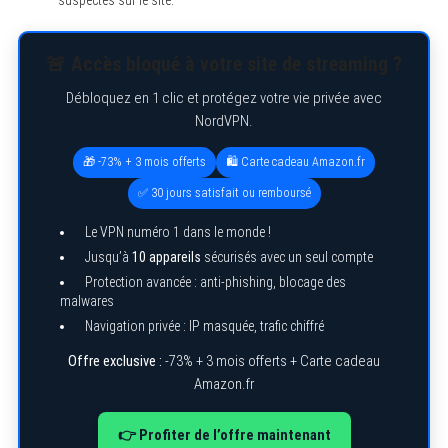
🚨 Accès bloqué à votre site de streaming ?
Débloquez en 1 clic et protégez votre vie privée avec
NordVPN.
🎁 -73% + 3 mois offerts
🛍️ Carte cadeau Amazon.fr
✅ 30 jours satisfait ou remboursé
Le VPN numéro 1 dans le monde !
Jusqu’à
10 appareils
sécurisés avec un seul compte
Protection avancée : anti-phishing, blocage des
malwares
Navigation privée : IP masquée, trafic chiffré
Offre exclusive :
-73% + 3 mois offerts + Carte cadeau
Amazon.fr
👉 Profiter de l’offre maintenant