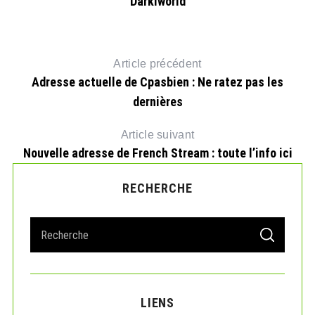
Darkiworld
Article précédent
Adresse actuelle de Cpasbien : Ne ratez pas les
dernières
Article suivant
Nouvelle adresse de French Stream : toute l’info ici
RECHERCHE
S
S
e
E
A
a
R
r
C
H
c
LIENS
h