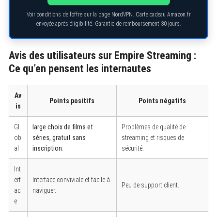
Voir conditions de l’offre sur la page NordVPN. Carte cadeau Amazon.fr
envoyée après éligibilité. Garantie de remboursement 30 jours.
Avis des utilisateurs sur Empire Streaming :
Ce qu’en pensent les internautes
Av
Points positifs
Points négatifs
is
Gl
large choix de films et
Problèmes de qualité de
ob
séries, gratuit sans
streaming et risques de
al
inscription
.
sécurité.
Int
erf
Interface conviviale et facile à
Peu de support client.
S
ac
naviguer.
e
e
a
r