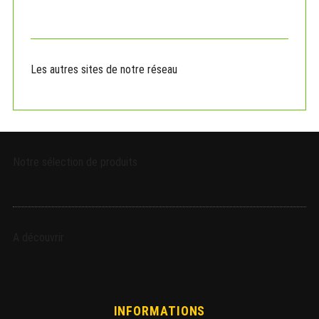
f
o
r
:
Les autres sites de notre réseau
Notre sélection de produits
A découvrir
INFORMATIONS