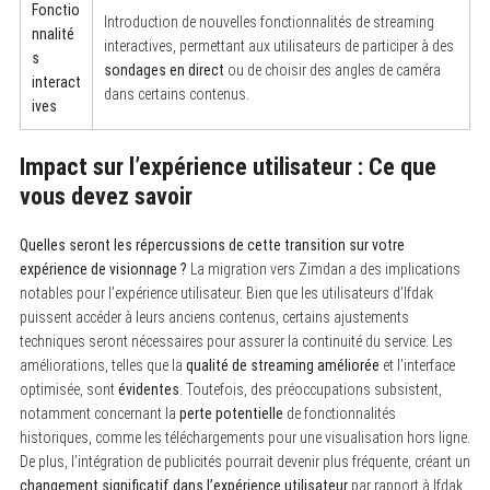
Fonctio
Introduction de nouvelles fonctionnalités de streaming
nnalité
interactives, permettant aux utilisateurs de participer à des
s
sondages en direct
ou de choisir des angles de caméra
interact
dans certains contenus.
ives
Impact sur l’expérience utilisateur : Ce que
vous devez savoir
Quelles seront les répercussions de cette transition sur votre
expérience de visionnage ?
La migration vers Zimdan a des implications
notables pour l’expérience utilisateur. Bien que les utilisateurs d’Ifdak
puissent accéder à leurs anciens contenus, certains ajustements
techniques seront nécessaires pour assurer la continuité du service. Les
améliorations, telles que la
qualité de streaming améliorée
et l’interface
optimisée, sont
évidentes
. Toutefois, des préoccupations subsistent,
notamment concernant la
perte potentielle
de fonctionnalités
historiques, comme les téléchargements pour une visualisation hors ligne.
De plus, l’intégration de publicités pourrait devenir plus fréquente, créant un
changement significatif dans l’expérience utilisateur
par rapport à Ifdak,