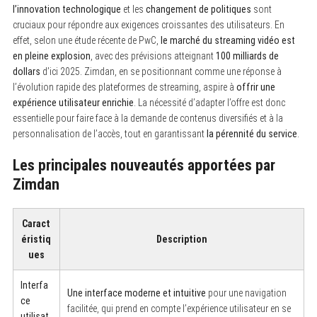
l’innovation technologique
et les
changement de politiques
sont
cruciaux pour répondre aux exigences croissantes des utilisateurs. En
effet, selon une étude récente de PwC,
le marché du streaming vidéo est
en pleine explosion
, avec des prévisions atteignant
100 milliards de
dollars
d’ici 2025. Zimdan, en se positionnant comme une réponse à
l’évolution rapide des plateformes de streaming, aspire à
offrir une
expérience utilisateur enrichie
. La nécessité d’adapter l’offre est donc
essentielle pour faire face à la demande de contenus diversifiés et à la
personnalisation de l’accès, tout en garantissant
la pérennité du service
.
Les principales nouveautés apportées par
Zimdan
Caract
éristiq
Description
ues
Interfa
Une interface moderne et intuitive
pour une navigation
ce
facilitée, qui prend en compte l’expérience utilisateur en se
utilisat