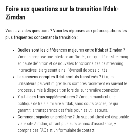
Foire aux questions sur la transition Ifdak-
Zimdan
Vous avez des questions ? Voici les réponses aux préoccupations les
plus fréquentes concernant la transition :
Quelles sont les différences majeures entre Ifdak et Zimdan ?
Zimdan propose une interface améliorée, une qualité de streaming
en haute définition et de nouvelles fonctionnalités de streaming
interactives, élargissant ainsi l’éventail de possibilités.
Les anciens comptes Ifdak sont-ils transférés ?
Oui, les
utilisateurs peuvent migrer leurs comptes facilement en suivant le
S
processus mis à disposition lors de leur première connexion.
e
a
Y a-t-il des frais supplémentaires ?
Zimdan maintient une
r
politique de frais similaire à Ifdak, sans coûts cachés, ce qui
c
garantit la transparence des frais pour les utilisateurs.
h
f
Comment signaler un problème ?
Un support client est disponible
o
via le site Zimdan, offrant plusieurs canaux d’assistance, y
r
compris des FAQs et un formulaire de contact.
: