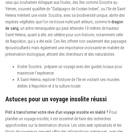
ceux qui souhaitent échapper aux foules, des îles comme Socotra au
Yémen, souvent qualifiée de “Galápagos de l’océan Indien”, ou l’île de Saint
Helena méritent une visite. Socotra, avec sa biodiversité unique, abrite des
espèces végétales que l’on ne trouve nulle part ailleurs, comme le
dragon
de sang
, un arbre remarquable qui peut atteindre 10 mètres de hauteur.
Saint Helena, quant à elle, est célèbre pour son histoire, notamment celle
de Napoléon, qui y a été exilé. Ces îles offrent non seulement des paysages
époustouflants mais également une importance croissante en matière de
préservation écologique, attirant des chercheurs et des naturalistes.
Visiter Socotra : préparer un voyage avec des guides locaux pour
maximiser l’expérience.
À Saint Helena, explorer l’histoire de l’île en visitant ses musées
dédiés à Napoléon et à la culture locale.
Astuces pour un voyage insolite réussi
Prêt à transformer votre rêve d’un voyage insolite en réalité ?
Pour
planifier un voyage insolite, il est essentiel de faire des recherches
approfondies sur la destination choisie. Les sites web spécialisés et les
blogs de voyageurs peuvent offrir des informations précieuses, avec des