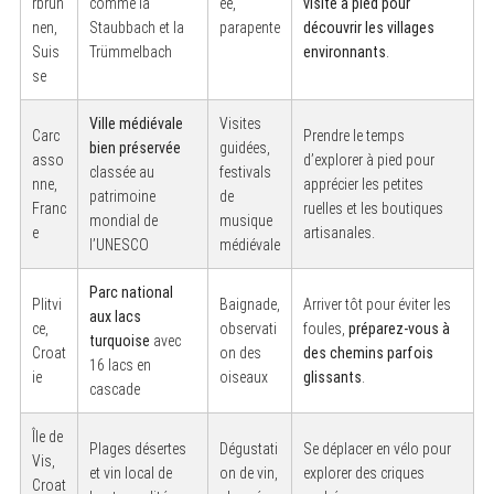
rbrun
comme la
ée,
visite à pied pour
nen,
Staubbach et la
parapente
découvrir les villages
Suis
Trümmelbach
environnants
.
se
Ville médiévale
Visites
Carc
Prendre le temps
bien préservée
guidées,
asso
d’explorer à pied pour
classée au
festivals
nne,
apprécier les petites
patrimoine
de
Franc
ruelles et les boutiques
mondial de
musique
e
artisanales.
l’UNESCO
médiévale
Parc national
Plitvi
Baignade,
Arriver tôt pour éviter les
aux lacs
ce,
observati
foules,
préparez-vous à
turquoise
avec
Croat
on des
des chemins parfois
16 lacs en
ie
oiseaux
glissants
.
cascade
Île de
Plages désertes
Dégustati
Se déplacer en vélo pour
Vis,
et vin local de
on de vin,
explorer des criques
Croat