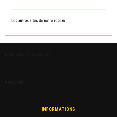
o
r
:
Les autres sites de notre réseau
Notre sélection de produits
A découvrir
INFORMATIONS