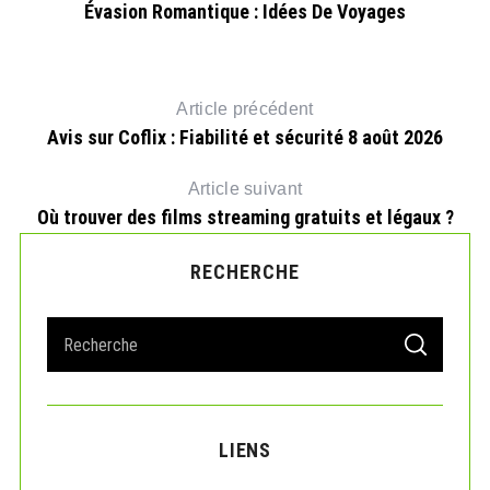
Évasion Romantique : Idées De Voyages
Article précédent
Avis sur Coflix : Fiabilité et sécurité 8 août 2026
Article suivant
Où trouver des films streaming gratuits et légaux ?
RECHERCHE
S
S
e
E
A
a
R
r
C
H
c
LIENS
h
f