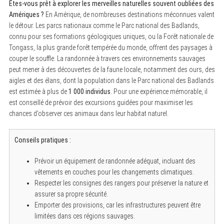
Êtes-vous prêt à explorer les merveilles naturelles souvent oubliées des
Amériques ?
En Amérique, de nombreuses destinations méconnues valent
le détour. Les parcs nationaux comme le Parc national des Badlands,
connu pour ses formations géologiques uniques, ou la Forêt nationale de
Tongass, la plus grande forêt tempérée du monde, offrent des paysages à
couper le souffle. La randonnée à travers ces environnements sauvages
peut mener à des découvertes de la faune locale, notamment des ours, des
aigles et des élans, dont la population dans le Parc national des Badlands
est estimée à plus de
1 000 individus
. Pour une expérience mémorable, il
S
est conseillé de prévoir des excursions guidées pour maximiser les
e
a
chances d’observer ces animaux dans leur habitat naturel.
r
c
h
Conseils pratiques :
f
o
r
Prévoir un équipement de randonnée adéquat, incluant des
:
vêtements en couches pour les changements climatiques.
Respecter les consignes des rangers pour préserver la nature et
assurer sa propre sécurité.
Emporter des provisions, car les infrastructures peuvent être
limitées dans ces régions sauvages.