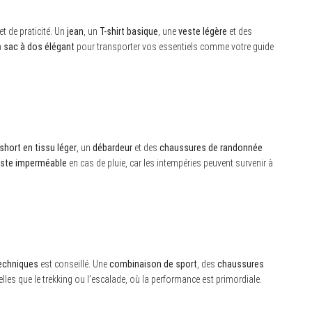
t de praticité. Un
jean
, un
T-shirt basique
, une
veste légère
et des
n
sac à dos élégant
pour transporter vos essentiels comme votre guide
short en tissu léger
, un
débardeur
et des
chaussures de randonnée
ste imperméable
en cas de pluie, car les intempéries peuvent survenir à
echniques
est conseillé. Une
combinaison de sport
, des
chaussures
telles que le trekking ou l’escalade, où la performance est primordiale.