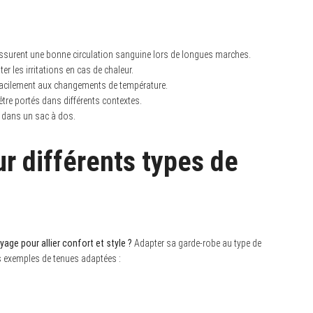
ssurent une bonne circulation sanguine lors de longues marches.
er les irritations en cas de chaleur.
r facilement aux changements de température.
être portés dans différents contextes.
 dans un sac à dos.
r différents types de
ge pour allier confort et style ?
Adapter sa garde-robe au type de
s exemples de tenues adaptées :