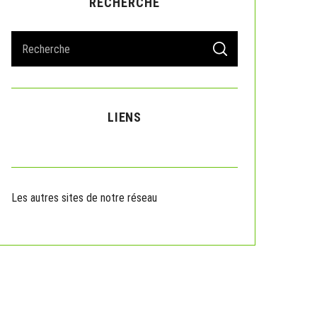
RECHERCHE
S
S
e
E
A
a
R
r
C
H
c
LIENS
h
f
o
r
:
Les autres sites de notre réseau