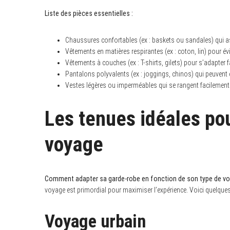
Liste des pièces essentielles :
Chaussures confortables (ex : baskets ou sandales) qui a
S
Vêtements en matières respirantes (ex : coton, lin) pour évit
e
Vêtements à couches (ex : T-shirts, gilets) pour s’adapte
a
Pantalons polyvalents (ex : joggings, chinos) qui peuvent 
r
c
Vestes légères ou imperméables qui se rangent facilement
h
f
o
Les tenues idéales pou
r
:
voyage
Comment adapter sa garde-robe en fonction de son type de voya
voyage est primordial pour maximiser l’expérience. Voici quelque
Voyage urbain