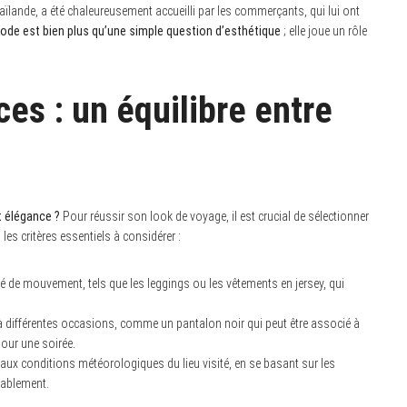
aïlande, a été chaleureusement accueilli par les commerçants, qui lui ont
ode est bien plus qu’une simple question d’esthétique
; elle joue un rôle
ces : un équilibre entre
t élégance ?
Pour réussir son look de voyage, il est crucial de sélectionner
es critères essentiels à considérer :
rté de mouvement, tels que les leggings ou les vêtements en jersey, qui
à différentes occasions, comme un pantalon noir qui peut être associé à
our une soirée.
aux conditions météorologiques du lieu visité, en se basant sur les
rablement.