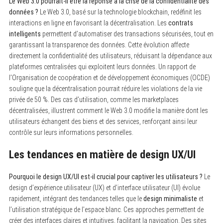
Le Web 3.0 pourrait-il être la réponse à la crise de la confidentialité des
a
r
données ?
Le Web 3.0, basé sur la technologie blockchain, redéfinit les
c
interactions en ligne en favorisant la décentralisation. Les
contrats
h
intelligents
permettent d’automatiser des transactions sécurisées, tout en
f
o
garantissant la transparence des données. Cette évolution affecte
r
directement la confidentialité des utilisateurs, réduisant la dépendance aux
:
plateformes centralisées qui exploitent leurs données. Un rapport de
l’Organisation de coopération et de développement économiques (OCDE)
souligne que la décentralisation pourrait réduire les violations de la vie
privée de 50 %. Des cas d’utilisation, comme les marketplaces
décentralisées, illustrent comment le Web 3.0 modifie la manière dont les
utilisateurs échangent des biens et des services, renforçant ainsi leur
contrôle sur leurs informations personnelles.
Les tendances en matière de design UX/UI
Pourquoi le design UX/UI est-il crucial pour captiver les utilisateurs ?
Le
design d’expérience utilisateur (UX) et d’interface utilisateur (UI) évolue
rapidement, intégrant des tendances telles que le
design minimaliste
et
l’utilisation stratégique de l’espace blanc. Ces approches permettent de
créer des interfaces claires et intuitives, facilitant la navigation. Des sites