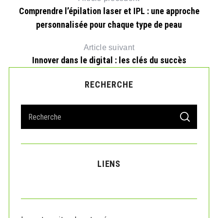
Comprendre l’épilation laser et IPL : une approche
personnalisée pour chaque type de peau
Article suivant
Innover dans le digital : les clés du succès
RECHERCHE
S
S
e
E
A
a
R
r
C
H
c
LIENS
h
f
o
r
: