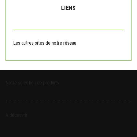
c
LIENS
h
f
o
r
:
Les autres sites de notre réseau
Notre sélection de produits
A découvrir