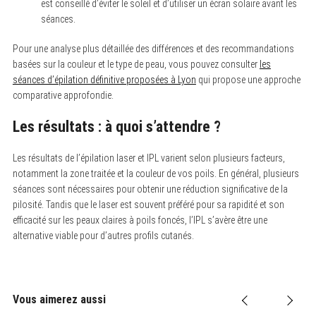
e
est conseillé d’éviter le soleil et d’utiliser un écran solaire avant les
a
séances.
r
c
h
Pour une analyse plus détaillée des différences et des recommandations
f
basées sur la couleur et le type de peau, vous pouvez consulter
les
o
séances d’épilation définitive proposées à Lyon
qui propose une approche
r
:
comparative approfondie.
Les résultats : à quoi s’attendre ?
Les résultats de l’épilation laser et IPL varient selon plusieurs facteurs,
notamment la zone traitée et la couleur de vos poils. En général, plusieurs
séances sont nécessaires pour obtenir une réduction significative de la
pilosité. Tandis que le laser est souvent préféré pour sa rapidité et son
efficacité sur les peaux claires à poils foncés, l’IPL s’avère être une
alternative viable pour d’autres profils cutanés.
Vous aimerez aussi