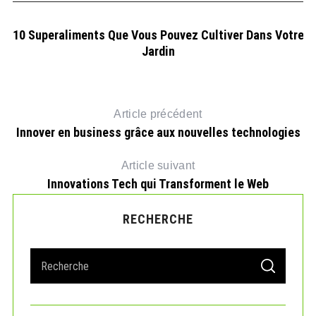
10 Superaliments Que Vous Pouvez Cultiver Dans Votre
Jardin
Article précédent
Innover en business grâce aux nouvelles technologies
Article suivant
Innovations Tech qui Transforment le Web
RECHERCHE
S
S
e
E
A
a
R
r
C
H