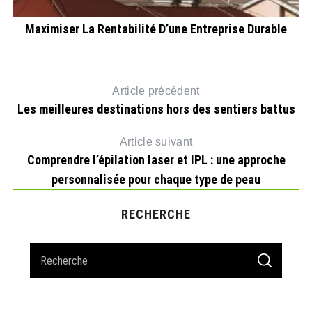
Maximiser La Rentabilité D’une Entreprise Durable
I
Article précédent
Les meilleures destinations hors des sentiers battus
Article suivant
Comprendre l’épilation laser et IPL : une approche
personnalisée pour chaque type de peau
RECHERCHE
S
S
e
E
A
a
R
r
C
H