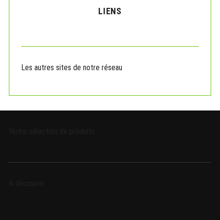
c
LIENS
h
f
o
r
:
Les autres sites de notre réseau
Notre sélection de produits
A découvrir