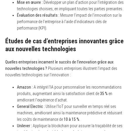
Mise en œuvre :
Développer un plan d’action pour l’intégration des
technologies choisies, en impliquant toutes les parties prenantes.
Évaluation des résultats :
Mesurer l’impact de l’innovation sur la
performance de l’entreprise à l’aide d’indicateurs clés de
performance (KPI).
Études de cas d’entreprises innovantes grâce
aux nouvelles technologies
Quelles entreprises incarnent le succès de l’innovation grâce aux
nouvelles technologies ?
Plusieurs entreprises illustrent l’impact des
nouvelles technologies sur l’innovation :
S
Amazon :
A intégré l’IA pour personnaliser les recommandations
e
produits, augmentant ainsi la satisfaction client de
35 %
en
a
r
améliorant l’expérience d’achat.
c
General Electric :
Utilise l’IoT pour surveiller en temps réel ses
h
f
machines, améliorant ainsi la maintenance prédictive et réduisant
o
les coûts de maintenance de
10 à 15 %
.
r
Unilever :
Applique la blockchain pour assurer la traçabilité de ses
: