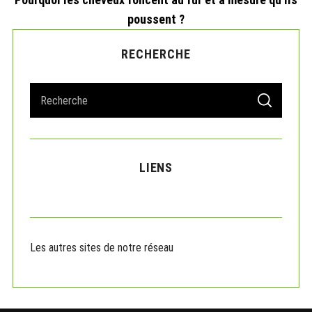
poussent ?
RECHERCHE
S
S
e
E
A
a
R
r
C
H
c
LIENS
h
f
o
r
:
Les autres sites de notre réseau