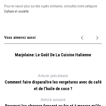
Pour en savoir plus sur des sujets similaires, consultez notre catégorie
Culture et société.
Vous aimerez aussi
r ?
Marjolaine: Le Goût De La Cuisine Italienne
M
Article précédent
Comment faire disparaître les vergetures avec du café
et de l’huile de coco ?
Article suivant
Pourquoi les cheveux foncent au fur et à mesure qu’ils