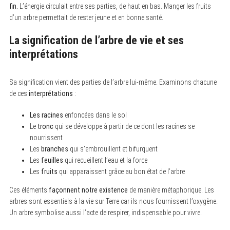
S
fin.
L’énergie circulait entre ses parties, de haut en bas. Manger les fruits
e
d’un arbre permettait de rester jeune et en bonne santé.
a
r
c
La signification de l’arbre de vie et ses
h
f
interprétations
o
r
:
Sa signification vient des parties de l’arbre lui-même. Examinons chacune
de ces
interprétations
:
Les racines
enfoncées dans le sol
Le
tronc
qui se développe à partir de ce dont les racines se
nourrissent
Les
branches
qui s’embrouillent et bifurquent
Les
feuilles
qui recueillent l’eau et la force
Les
fruits
qui apparaissent grâce au bon état de l’arbre
Ces éléments
façonnent notre existence
de manière métaphorique. Les
arbres sont essentiels à la vie sur Terre car ils nous fournissent l’oxygène.
Un arbre symbolise aussi l’acte de respirer, indispensable pour vivre.