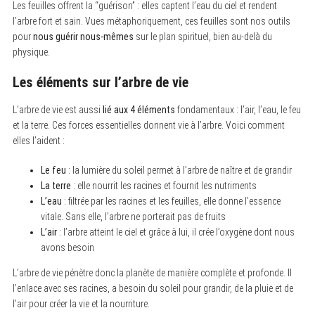
Les feuilles offrent la “guérison” : elles captent l’eau du ciel et rendent
l’arbre fort et sain. Vues métaphoriquement, ces feuilles sont nos outils
pour
nous guérir nous-mêmes
sur le plan spirituel, bien au-delà du
physique.
Les éléments sur l’arbre de vie
L’arbre de vie est aussi
lié aux 4 éléments
fondamentaux : l’air, l’eau, le feu
et la terre. Ces forces essentielles donnent vie à l’arbre. Voici comment
elles l’aident :
Le feu
: la lumière du soleil permet à l’arbre de naître et de grandir
La terre
: elle nourrit les racines et fournit les nutriments
L’eau
: filtrée par les racines et les feuilles, elle donne l’essence
vitale. Sans elle, l’arbre ne porterait pas de fruits
L’air
: l’arbre atteint le ciel et grâce à lui, il crée l’oxygène dont nous
avons besoin
L’arbre de vie pénètre donc la planète de manière complète et profonde. Il
l’enlace avec ses racines, a besoin du soleil pour grandir, de la pluie et de
l’air pour créer la vie et la nourriture.