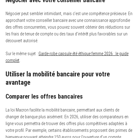
Négocier avec votre conseiller bancaire
Négocier peut sembler intimidant, mais c’est une compétence précieuse. En
approchant votre conseiller bancaire avec une connaissance approfondie
des offres concurrentes, vous pouvez souvent obtenir des réductions sur
les frais de tenue de compte ou des taux d’intérêt plus favorables sur un
S
découvert autorisé.
e
a
r
Sur le même sujet :
Garde-robe capsule été éthique femme 2026 : le guide
c
complet
.
h
f
o
Utiliser la mobilité bancaire pour votre
r
avantage
:
Comparer les offres bancaires
La loi Macron facilite la mobilité bancaire, permettant aux clients de
changer de banque plus aisément. En 2026, utiliser des comparateurs en
ligne vous permettra de trouver des offres plus compétitives adaptées à
votre profil. Par exemple, certains établissements proposent des primes de
bienvenue pouvant atteindre 150 euros pour l’ouverture d’un compte.